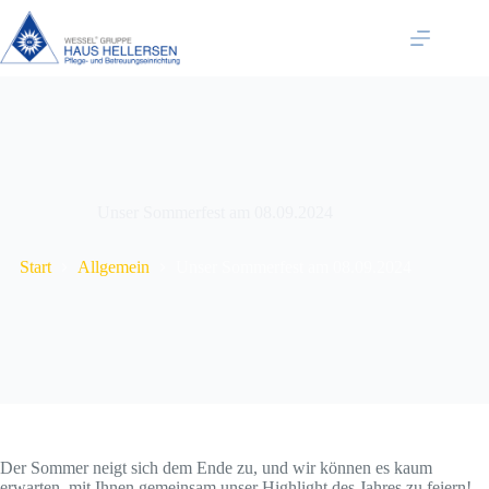
Zum
Inhalt
springen
Unser Sommerfest am 08.09.2024
Start
Allgemein
Unser Sommerfest am 08.09.2024
Der Sommer neigt sich dem Ende zu, und wir können es kaum
erwarten, mit Ihnen gemeinsam unser Highlight des Jahres zu feiern!