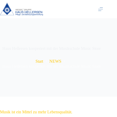
Zum
Inhalt
springen
Haus Hellersen kooperiert mit der Musikschule Music Store
Start
NEWS
Haus Hellersen kooperiert mit der Musikschule Music Store
Musik ist ein Mittel zu mehr Lebensqualität.