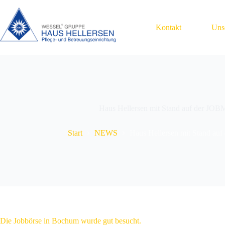
Zum
Inhalt
springen
Kontakt
Uns
Haus Hellersen mit Stand auf der JO
Start
NEWS
Haus Hellersen mit Stand a
Die Jobbörse in Bochum wurde gut besucht.