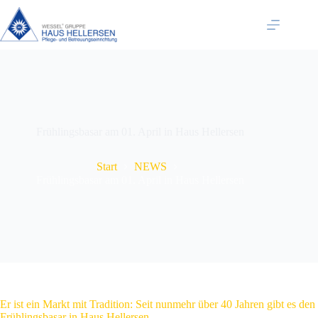
Zum
Inhalt
springen
Frühlingsbasar am 01. April in Haus Hellersen
Start
NEWS
Frühlingsbasar am 01. April in Haus Hellersen
Er ist ein Markt mit Tradition: Seit nunmehr über 40 Jahren gibt es den
Frühlingsbasar in Haus Hellersen.